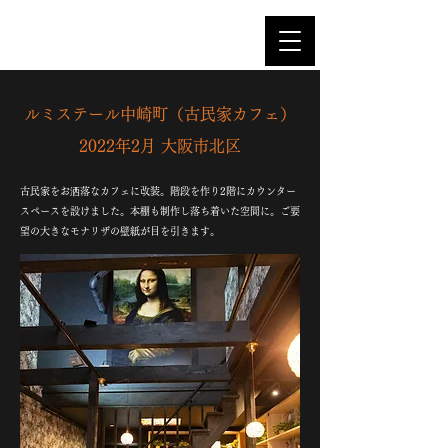
アポイントプレイス株式会社
ルミステール中崎町（古民家カフェ
）
2022年2月 大阪市北区
古民家をお洒落なカフェに改装。階段を作り2階にカウンター
スペースを設けました。本棚も制作し落ち着いた空間に。ご要
望の大きなモナリザの壁紙が目を引きます。